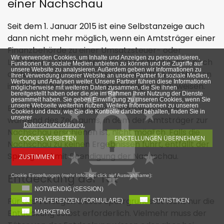
einer Nachschau
Seit dem 1. Januar 2015 ist eine Selbstanzeige auch
dann nicht mehr möglich, wenn ein Amtsträger einer
Finanzbehörde zu einer Umsatzsteuer- oder
Wir verwenden Cookies, um Inhalte und Anzeigen zu personalisieren,
Lohnsteuer- Nachschau oder einer Nachschau nach
Funktionen für soziale Medien anbieten zu können und die Zugriffe auf
unsere Website zu analysieren. Außerdem geben wir Informationen zu
anderen steuerrechtlichen Vorschriften erschienen
Ihrer Verwendung unserer Website an unsere Partner für soziale Medien,
Werbung und Analysen weiter. Unsere Partner führen diese Informationen
ist. Hierbei hat er sich als Amtsträger auszuweisen.
möglicherweise mit weiteren Daten zusammen, die Sie ihnen
bereitgestellt haben oder die sie im Rahmen Ihrer Nutzung der Dienste
gesammelt haben. Sie geben Einwilligung zu unseren Cookies, wenn Sie
unsere Webseite weiterhin nutzen. Weitere Informationen zu unseren
Eine strafbefreiende Selbstanzeige ist somit
Cookies und dazu, wie Sie die Kontrolle darüber behalten, finden Sie in
unserer
während des Zeitraums, in dem der Amtsträger zur
Datenschutzerklärung.
Nachschau erschienen ist, nicht möglich. Falls die
COOKIES VERBIETEN
EINSTELLUNGEN ÜBERNEHMEN
Nachschau zu keinen Ergebnissen führt, entfällt der
Sperrgrund mit Beendigung der Nachschau.
ZUSTIMMEN
Entdeckung der Tat
Cookie Einstellungen (mehr Infos bei click auf Auswahlname):
NOTWENDIG (SESSION)
Für das Vorliegen dieses Sperrgrunds ist nicht nur die
PRÄFERENZEN (FORMULARE)
STATISTIKEN
Entdeckung selbst erforderlich. Vielmehr muss der
MARKETING