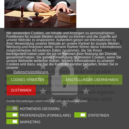
Wir verwenden Cookies, um Inhalte und Anzeigen zu personalisieren,
Funktionen für soziale Medien anbieten zu können und die Zugriffe auf
Die richtige Vorsorge: Was ist wichtig
unsere Website zu analysieren. Außerdem geben wir Informationen zu
Ihrer Verwendung unserer Website an unsere Partner für soziale Medien,
beim Verfassen des letzten Willens?
Werbung und Analysen weiter. Unsere Partner führen diese Informationen
möglicherweise mit weiteren Daten zusammen, die Sie ihnen
bereitgestellt haben oder die sie im Rahmen Ihrer Nutzung der Dienste
gesammelt haben. Sie geben Einwilligung zu unseren Cookies, wenn Sie
21. April 2024
unsere Webseite weiterhin nutzen. Weitere Informationen zu unseren
Cookies und dazu, wie Sie die Kontrolle darüber behalten, finden Sie in
unserer
Das Verfassen eines Testaments ist von großer
Datenschutzerklärung.
Bedeutung, doch viele schieben die Regelung ihres
COOKIES VERBIETEN
EINSTELLUNGEN ÜBERNEHMEN
letzten Willens auf die lange Bank. Dabei ist eine
ZUSTIMMEN
frühzeitige Auseinandersetzung mit dem eigenen
Vermögen aus erb- und steuerrechtlicher Sicht
Cookie Einstellungen (mehr Infos bei click auf Auswahlname):
unerlässlich.
NOTWENDIG (SESSION)
PRÄFERENZEN (FORMULARE)
STATISTIKEN
Weiterlesen
MARKETING