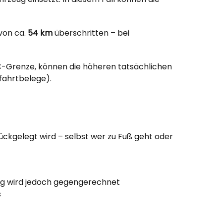
von ca.
54 km
überschritten – bei
 €-Grenze, können die höheren tatsächlichen
fahrtbelege).
urückgelegt wird – selbst wer zu Fuß geht oder
zung wird jedoch gegengerechnet
s