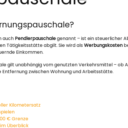
tfernungspauschale?
h auch
Pendlerpauschale
genannt – ist ein steuerlicher 
 Tätigkeitsstätte abgilt. Sie wird als
Werbungskosten
be
teuernde Einkommen.
hale gilt unabhängig vom genutzten Verkehrsmittel – ob A
che Entfernung zwischen Wohnung und Arbeitsstätte.
ller Kilometersatz
spielen
500 € Grenze
 im Überblick