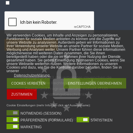
Wir verwenden Cookies, um Inhalte und Anzeigen zu personalisieren,
Funktionen für soziale Medien anbieten zu können und die Zugriffe auf
unsere Website zu analysieren. Außerdem geben wir Informationen zu
ANFRAGE ABSENDEN
Ihrer Verwendung unserer Website an unsere Partner für soziale Medien,
Werbung und Analysen weiter. Unsere Partner führen diese Informationen
möglicherweise mit weiteren Daten zusammen, die Sie ihnen
bereitgestellt haben oder die sie im Rahmen Ihrer Nutzung der Dienste
gesammelt haben. Sie geben Einwilligung zu unseren Cookies, wenn Sie
unsere Webseite weiterhin nutzen. Weitere Informationen zu unseren
Cookies und dazu, wie Sie die Kontrolle darüber behalten, finden Sie in
unserer
Datenschutzerklärung.
Copyright © 2023 steuerberater-muenchen.de.
Alle Rechte vorbehalten.
COOKIES VERBIETEN
EINSTELLUNGEN ÜBERNEHMEN
Design und Programmierung
webart-IT UG
(haftungsbeschränkt)
ZUSTIMMEN
Cookie Einstellungen (mehr Infos bei click auf Auswahlname):
NOTWENDIG (SESSION)
Impressum
Datenschutz
PRÄFERENZEN (FORMULARE)
STATISTIKEN
MARKETING