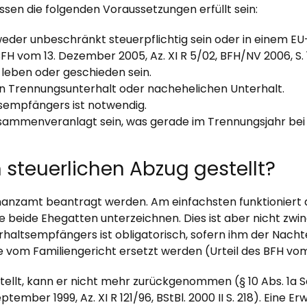
sen die folgenden Voraussetzungen erfüllt sein:
eder unbeschränkt steuerpflichtig sein oder in einem EU
FH vom 13. Dezember 2005, Az. XI R 5/02, BFH/NV 2006, S. 
 leben oder geschieden sein.
en Trennungsunterhalt oder nachehelichen Unterhalt.
sempfängers ist notwendig.
usammenveranlagt sein, was gerade im Trennungsjahr bei v
 steuerlichen Abzug gestellt?
anzamt beantragt werden. Am einfachsten funktioniert di
die beide Ehegatten unterzeichnen. Dies ist aber nicht zwi
altsempfängers ist obligatorisch, sofern ihm der Nachtei
m Familiengericht ersetzt werden (Urteil des BFH vom 25. Ju
tellt, kann er nicht mehr zurückgenommen (§ 10 Abs. 1a Satz
mber 1999, Az. XI R 121/96, BStBl. 2000 II S. 218). Eine Er