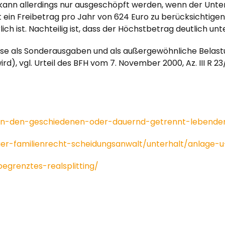
kann allerdings nur ausgeschöpft werden, wenn der Unte
 ein Freibetrag pro Jahr von 624 Euro zu berücksichtigen. D
h ist. Nachteilig ist, dass der Höchstbetrag deutlich unte
weise als Sonderausgaben und als außergewöhnliche Belast
 vgl. Urteil des BFH vom 7. November 2000, Az. III R 23/98,
-an-den-geschiedenen-oder-dauernd-getrennt-lebenden
r-familienrecht-scheidungsanwalt/unterhalt/anlage-u-
egrenztes-realsplitting/