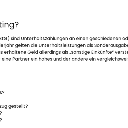
tting?
 1 EStG) sind Unterhaltszahlungen an einen geschiedenen
rjahr gelten die Unterhaltsleistungen als Sonderausgaben
rhaltene Geld allerdings als „sonstige Einkünfte“ verste
der eine Partner ein hohes und der andere ein vergleichsw
gs?
zug gestellt?
?
?