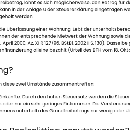
eibetrag, lohnt es sich möglicherweise, den Betrag für d
es kann in der Anlage U der Steuererklärung eingetragen 
geholt werden.
die Überlassung einer Wohnung. Lebt der unterhaltsbere
können der entsprechende Mietwert der Wohnung sowie 
ril 2000, Az. XI R 127/96, BStBl. 2002 II S. 130). Dasselbe 
inanzierung alleine bezahlt (Urteil des BFH vom 18. Oktob
ing?
enn diese zwei Umstände zusammentreffen:
Einkünfte. Durch den hohen Steuersatz werden die Steuern 
in oder nur ein sehr geringes Einkommen. Die Versteuer
ommens unterhalb des Grundfreibetrags nur wenig oder 