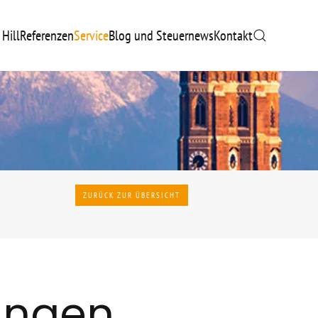
 Hill
Referenzen
Service
Blog und Steuernews
Kontakt
ZURÜCK ZUR ÜBERSICHT
ungen