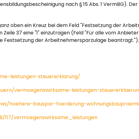
ensbildungsbescheinigung nach § 15 Abs. 1 VermBG). Der
ganz oben ein Kreuz bei dem Feld "Festsetzung der Arbe
n Zeile 37 eine "1" einzutragen (Feld "Für alle vom Anbiet
e Festsetzung der Arbeitnehmersparzulage beantragt.").
ame-leistungen-steuererklarung/
teuern/vermoegenswirksame-leistungen-steuererklaeru
news/hoehere-bauspar-foerderung-wohnungsbaupraemie
19/117/vermoegenswirksame_leistungen