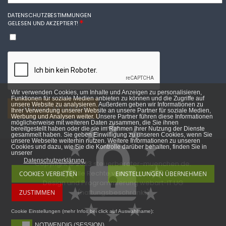
DATENSCHUTZBESTIMMUNGEN
GELESEN UND AKZEPTIERT!
Wir verwenden Cookies, um Inhalte und Anzeigen zu personalisieren,
Funktionen für soziale Medien anbieten zu können und die Zugriffe auf
unsere Website zu analysieren. Außerdem geben wir Informationen zu
ANFRAGE ABSENDEN
Ihrer Verwendung unserer Website an unsere Partner für soziale Medien,
Werbung und Analysen weiter. Unsere Partner führen diese Informationen
möglicherweise mit weiteren Daten zusammen, die Sie ihnen
bereitgestellt haben oder die sie im Rahmen Ihrer Nutzung der Dienste
gesammelt haben. Sie geben Einwilligung zu unseren Cookies, wenn Sie
unsere Webseite weiterhin nutzen. Weitere Informationen zu unseren
Cookies und dazu, wie Sie die Kontrolle darüber behalten, finden Sie in
unserer
Datenschutzerklärung.
Copyright © 2023 steuerberater-muenchen.de.
Alle Rechte vorbehalten.
COOKIES VERBIETEN
EINSTELLUNGEN ÜBERNEHMEN
Design und Programmierung
webart-IT UG
(haftungsbeschränkt)
ZUSTIMMEN
Cookie Einstellungen (mehr Infos bei click auf Auswahlname):
NOTWENDIG (SESSION)