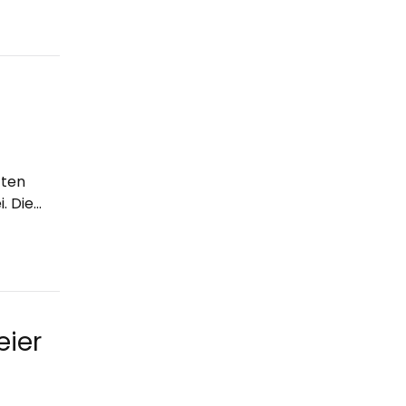
zten
. Die…
eier