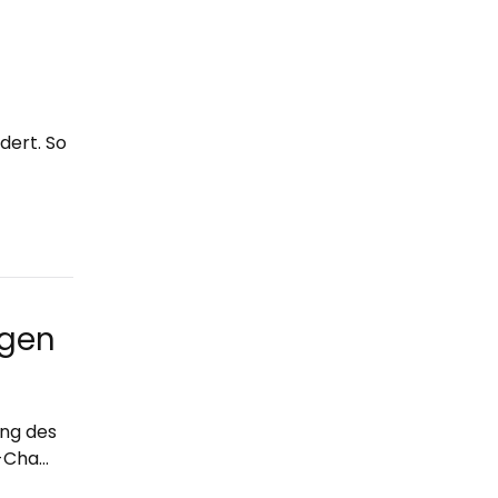
dert. So
ngen
ng des
e-Cha…