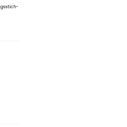
gsstich-
r