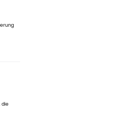
uerung
 die